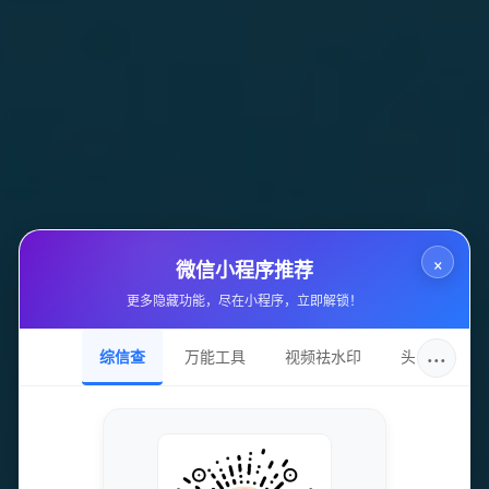
智能SEO优化
AI驱动的搜索引擎优化策略，提升网站排名和曝光度
实时数据分析
详细的访问统计和用户行为分析，助力网站运营决策
社区交流
与行业专家和同行交流经验，共同成长进步
×
微信小程序推荐
更多隐藏功能，尽在小程序，立即解锁！
优先体验
抢先体验最新功能，参与产品测试和反馈
···
综信查
万能工具
视频祛水印
头像圈
专业指导
一对一专业咨询服务，个性化网站优化建议