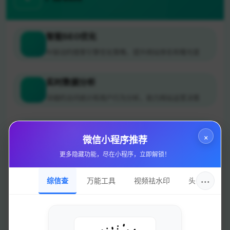
智能SEO优化
AI驱动的搜索引擎优化策略，提升网站排名和曝光度
实时数据分析
详细的访问统计和用户行为分析，助力网站运营决策
社区交流
×
微信小程序推荐
与行业专家和同行交流经验，共同成长进步
更多隐藏功能，尽在小程序，立即解锁！
优先体验
···
综信查
万能工具
视频祛水印
头像圈
抢先体验最新功能，参与产品测试和反馈
专业指导