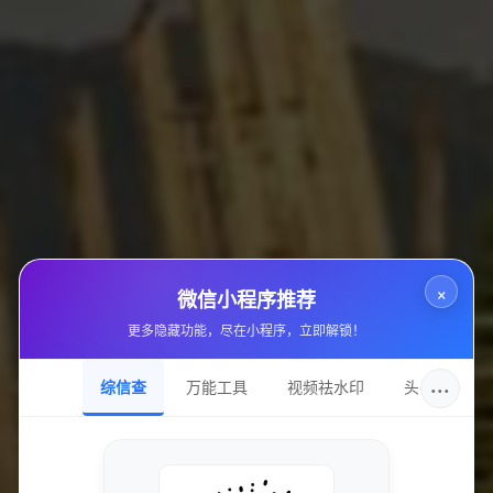
智能SEO优化
AI驱动的搜索引擎优化策略，提升网站排名和曝光度
实时数据分析
详细的访问统计和用户行为分析，助力网站运营决策
社区交流
×
微信小程序推荐
与行业专家和同行交流经验，共同成长进步
更多隐藏功能，尽在小程序，立即解锁！
优先体验
···
综信查
万能工具
视频祛水印
头像圈
抢先体验最新功能，参与产品测试和反馈
专业指导