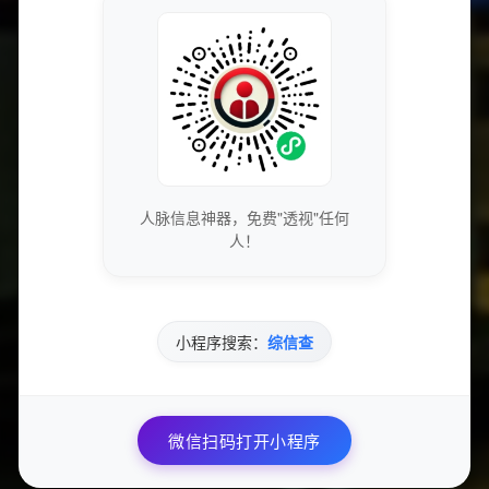
专业指导
一对一专业咨询服务，个性化网站优化建议
技术支持
7×24小时技术支持，快速响应解决问题
人脉信息神器，免费"透视"任何
人！
站长工具
小程序搜索：
综信查
Whois查询
备案查询
微信扫码打开小程序