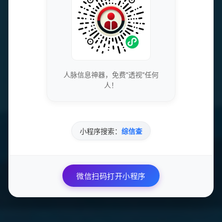
技术支持
7×24小时技术支持，快速响应解决问题
人脉信息神器，免费"透视"任何
站长工具
人！
小程序搜索：
综信查
Whois查询
备案查询
微信扫码打开小程序
SEO查询
权重查询