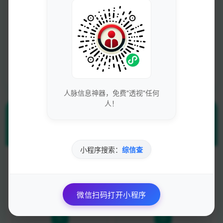
专业指导
一对一专业咨询服务，个性化网站优化建议
技术支持
7×24小时技术支持，快速响应解决问题
人脉信息神器，免费"透视"任何
人！
站长工具
小程序搜索：
综信查
Whois查询
备案查询
微信扫码打开小程序