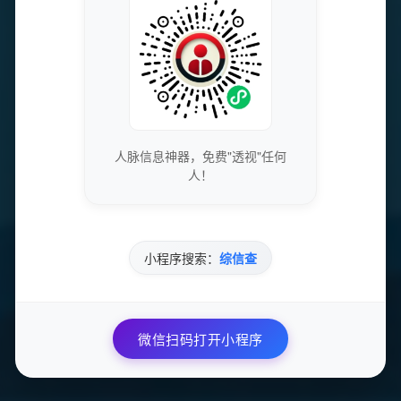
专业指导
一对一专业咨询服务，个性化网站优化建议
技术支持
7×24小时技术支持，快速响应解决问题
人脉信息神器，免费"透视"任何
人！
站长工具
小程序搜索：
综信查
Whois查询
备案查询
微信扫码打开小程序
SEO查询
权重查询